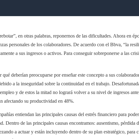
 rebotar”, en otras palabras, reponernos de las dificultades. Ahora en é
zas personales de los colaboradores. De acuerdo con el Bbva, “la resili
vamente a sus ingresos o activos. Para conseguir sobreponerse a las cris
ué deberían preocuparse por enseñar este concepto a sus colaboradore
 debido a la inseguridad sobre la continuidad en el trabajo. Desafortuna
empleo y de estos la mitad no logrará volver a su nivel de ingresos ant
án afectando su productividad en 48%.
añías entiendan las principales causas del estrés financiero para poder
ad. Dentro de las principales causas encontramos: ausentismo, pérdida de
ando a actuar y están incluyendo dentro de su plan estratégico, para c